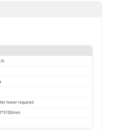
g/h
a
ter tower required
00*3100mm