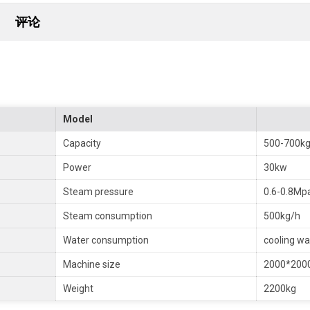
评论
Model
Capacity
500-700k
Power
30kw
Steam pressure
0.6-0.8Mp
Steam consumption
500kg/h
Water consumption
cooling wa
Machine size
2000*20
Weight
2200kg