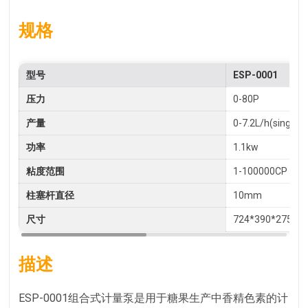
规格
型号
ESP-0001
压力
0-80P
产量
0-7.2L/h(single 
功率
1.1kw
粘度范围
1-100000CP
柱塞杆直径
10mm
尺寸
724*390*275m
描述
ESP-0001组合式计量泵是用于糖果生产中香精色素的计