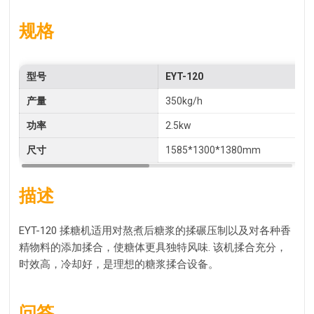
规格
型号
EYT-120
产量
350kg/h
功率
2.5kw
尺寸
1585*1300*1380mm
描述
EYT-120 揉糖机适用对熬煮后糖浆的揉碾压制以及对各种香
精物料的添加揉合，使糖体更具独特风味. 该机揉合充分，
时效高，冷却好，是理想的糖浆揉合设备。
问答